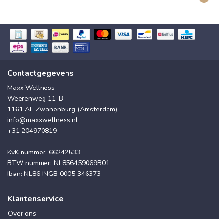
Contactgegevens
Maxx Wellness
Weerenweg 11-B
1161 AE Zwanenburg (Amsterdam)
info@maxxwellness.nl
+31 204970819
KvK nummer: 66242533
BTW nummer: NL856459069B01
Iban: NL86 INGB 0005 346373
Klantenservice
Over ons