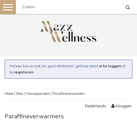
Toggle
navigation
Helaas kun je niet als gast afrekenen, gelieve eerst
in te loggen
of
te
registeren
.
Home
/
Wax
/
Harsapparaten
/
Paraffineverwarmers
Inloggen
Nederlands
Paraffineverwarmers