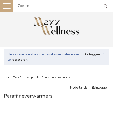
Toggle
navigation
Helaas kun je niet als gast afrekenen, gelieve eerst
in te loggen
of
te
registeren
.
Home
/
Wax
/
Harsapparaten
/
Paraffineverwarmers
Inloggen
Nederlands
Paraffineverwarmers