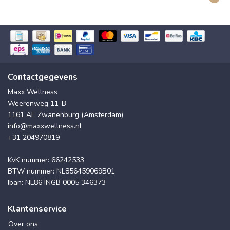
Contactgegevens
Maxx Wellness
Weerenweg 11-B
1161 AE Zwanenburg (Amsterdam)
info@maxxwellness.nl
+31 204970819
KvK nummer: 66242533
BTW nummer: NL856459069B01
Iban: NL86 INGB 0005 346373
Klantenservice
Over ons