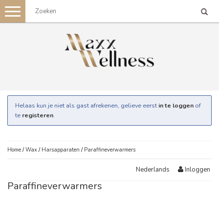
Toggle
navigation
Helaas kun je niet als gast afrekenen, gelieve eerst
in te loggen
of
te
registeren
.
Home
/
Wax
/
Harsapparaten
/
Paraffineverwarmers
Inloggen
Nederlands
Paraffineverwarmers