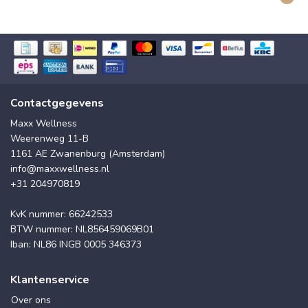
Contactgegevens
Maxx Wellness
Weerenweg 11-B
1161 AE Zwanenburg (Amsterdam)
info@maxxwellness.nl
+31 204970819
KvK nummer: 66242533
BTW nummer: NL856459069B01
Iban: NL86 INGB 0005 346373
Klantenservice
Over ons