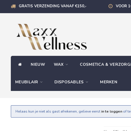
GRATIS VERZENDING VANAF €150,-
VOOR 1
NIEUW
WAX
COSMETICA & VERZOR
MEUBILAIR
DISPOSABLES
MERKEN
Helaas kun je niet als gast afrekenen, gelieve eerst
in te loggen
of t