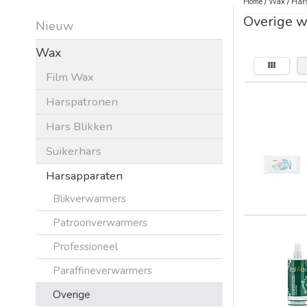
Home
/
Wax
/
Har
Overige w
Nieuw
Wax
Film Wax
Harspatronen
Hars Blikken
Suikerhars
Harsapparaten
Blikverwarmers
Patroonverwarmers
Professioneel
Paraffineverwarmers
Overige