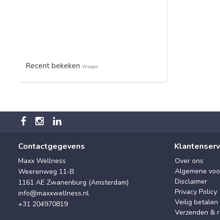
Recent bekeken
Wissen
Contactgegevens
Klantenserv
Maxx Wellness
Over ons
Algemene voo
Weerenweg 11-B
Disclaimer
1161 AE Zwanenburg (Amsterdam)
Privacy Policy
info@maxxwellness.nl
Veilig betalen
+31 204970819
Verzenden & r