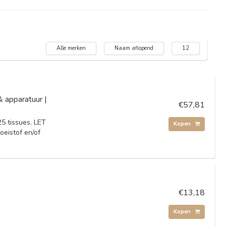
Alle merken
Naam aflopend
12
& apparatuur |
€57,81
5 tissues. LET
Kopen
oeistof en/of
€13,18
Kopen