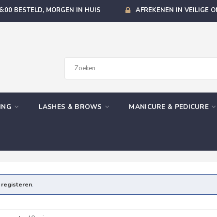
6:00 BESTELD, MORGEN IN HUIS
AFREKENEN IN VEILIGE 
GING
LASHES & BROWS
MANICURE & PEDICURE
e
registeren
.