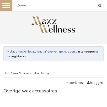
Toggle
navigation
Helaas kun je niet als gast afrekenen, gelieve eerst
in te loggen
of
te
registeren
.
Home
/
Wax
/
Harsapparaten
/
Overige
Inloggen
Nederlands
Overige wax accessoires