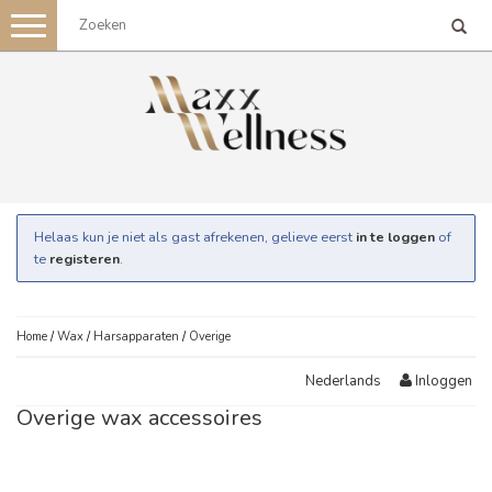
Toggle
navigation
Helaas kun je niet als gast afrekenen, gelieve eerst
in te loggen
of
te
registeren
.
Home
/
Wax
/
Harsapparaten
/
Overige
Inloggen
Nederlands
Overige wax accessoires