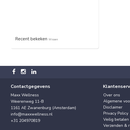
Recent bekeken
Wissen
Contactgegevens
Klantenserv
Maxx Wellness
Over ons
Algemene voo
Weerenweg 11-B
Disclaimer
1161 AE Zwanenburg (Amsterdam)
Privacy Policy
info@maxxwellness.nl
Veilig betalen
+31 204970819
Verzenden & r