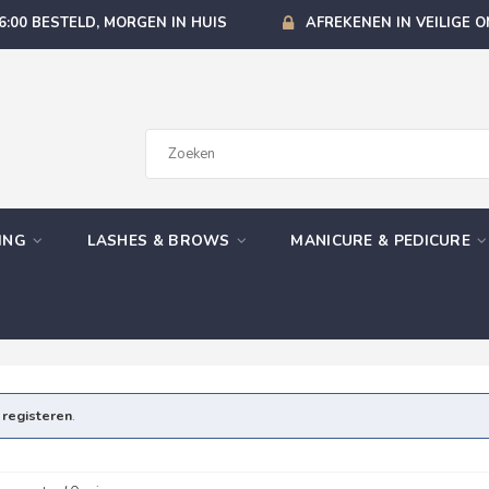
6:00 BESTELD, MORGEN IN HUIS
AFREKENEN IN VEILIGE 
GING
LASHES & BROWS
MANICURE & PEDICURE
e
registeren
.