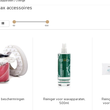
sapparaten
/
Overige
ax accessoires
€
0
€
60
n beschermringen
Reiniger voor waxapparaten,
Reini
500ml
voor