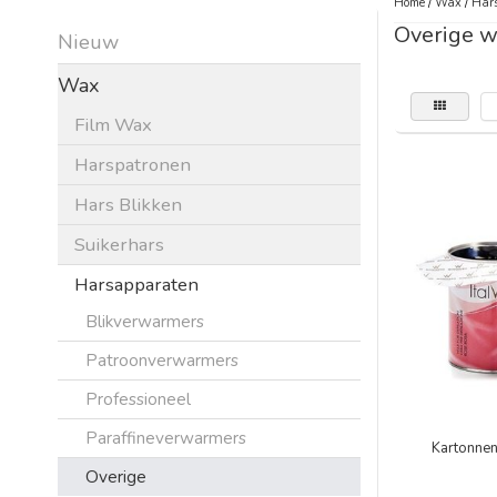
Home
/
Wax
/
Har
Overige w
Nieuw
Wax
Film Wax
Harspatronen
Hars Blikken
Suikerhars
Harsapparaten
Blikverwarmers
Patroonverwarmers
Professioneel
Paraffineverwarmers
Kartonne
Overige