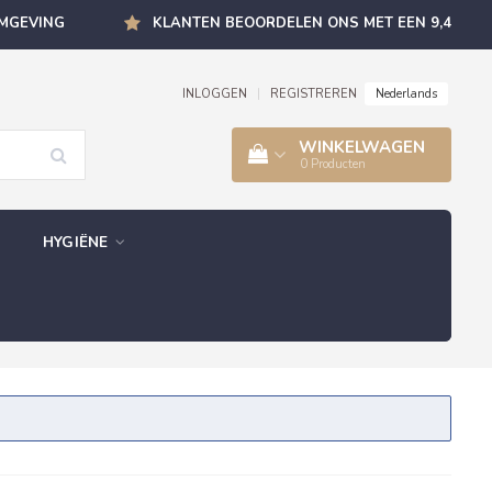
OMGEVING
KLANTEN BEOORDELEN ONS MET EEN 9,4
Nederlands
INLOGGEN
|
REGISTREREN
WINKELWAGEN
0
Producten
HYGIËNE