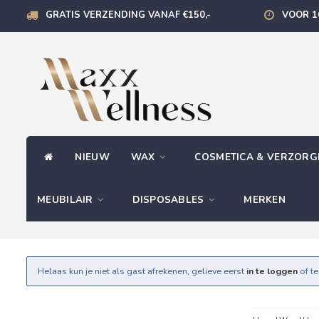
GRATIS VERZENDING VANAF €150,-
VOOR 1
NIEUW
WAX
COSMETICA & VERZOR
MEUBILAIR
DISPOSABLES
MERKEN
Helaas kun je niet als gast afrekenen, gelieve eerst
in te loggen
of t