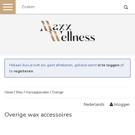
Toggle
navigation
Helaas kun je niet als gast afrekenen, gelieve eerst
in te loggen
of
te
registeren
.
Home
/
Wax
/
Harsapparaten
/
Overige
Inloggen
Nederlands
Overige wax accessoires