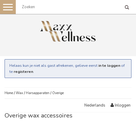
Toggle
navigation
Helaas kun je niet als gast afrekenen, gelieve eerst
in te loggen
of
te
registeren
.
Home
/
Wax
/
Harsapparaten
/
Overige
Inloggen
Nederlands
Overige wax accessoires