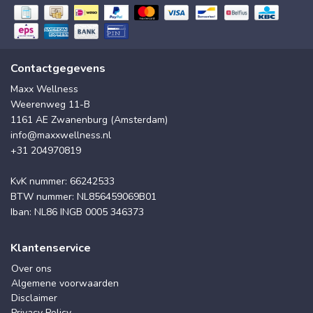
Contactgegevens
Maxx Wellness
Weerenweg 11-B
1161 AE Zwanenburg (Amsterdam)
info@maxxwellness.nl
+31 204970819
KvK nummer: 66242533
BTW nummer: NL856459069B01
Iban: NL86 INGB 0005 346373
Klantenservice
Over ons
Algemene voorwaarden
Disclaimer
Privacy Policy