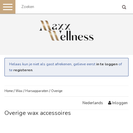
Toggle
navigation
Helaas kun je niet als gast afrekenen, gelieve eerst
in te loggen
of
te
registeren
.
Home
/
Wax
/
Harsapparaten
/
Overige
Inloggen
Nederlands
Overige wax accessoires