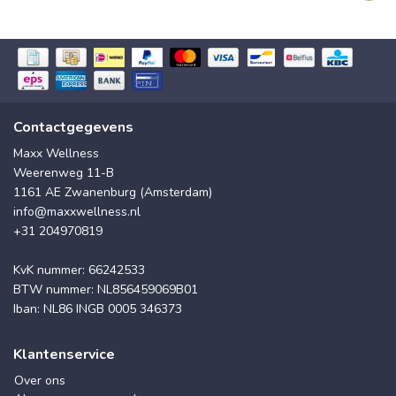
Contactgegevens
Maxx Wellness
Weerenweg 11-B
1161 AE Zwanenburg (Amsterdam)
info@maxxwellness.nl
+31 204970819
KvK nummer: 66242533
BTW nummer: NL856459069B01
Iban: NL86 INGB 0005 346373
Klantenservice
Over ons