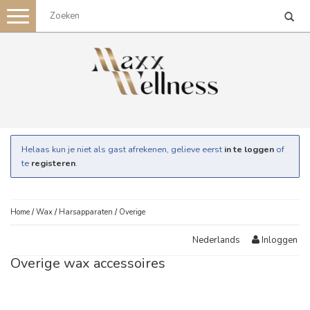
Toggle
navigation
Helaas kun je niet als gast afrekenen, gelieve eerst
in te loggen
of
te
registeren
.
Home
/
Wax
/
Harsapparaten
/
Overige
Inloggen
Nederlands
Overige wax accessoires