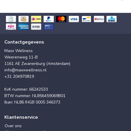
Contactgegevens
Maxx Wellness
Weerenweg 11-B
1161 AE Zwanenburg (Amsterdam)
info@maxxwellness.nl
+31 204970819
KvK nummer: 66242533
BTW nummer: NL856459069B01
Iban: NL86 INGB 0005 346373
Klantenservice
Over ons