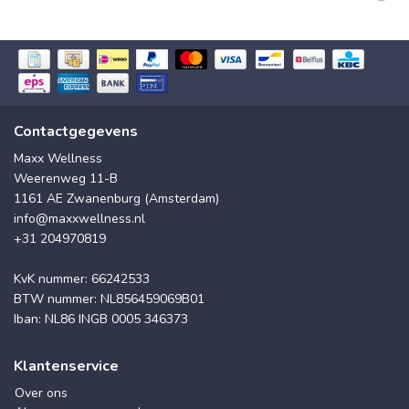
Contactgegevens
Maxx Wellness
Weerenweg 11-B
1161 AE Zwanenburg (Amsterdam)
info@maxxwellness.nl
+31 204970819
KvK nummer: 66242533
BTW nummer: NL856459069B01
Iban: NL86 INGB 0005 346373
Klantenservice
Over ons