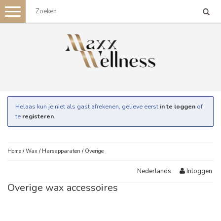
Toggle
navigation
Helaas kun je niet als gast afrekenen, gelieve eerst
in te loggen
of
te
registeren
.
Home
/
Wax
/
Harsapparaten
/
Overige
Inloggen
Nederlands
Overige wax accessoires