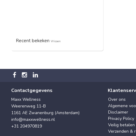
Recent bekeken
Wissen
Contactgegevens
Klantenserv
Maxx Wellness
Over ons
Algemene voo
Weerenweg 11-B
Disclaimer
1161 AE Zwanenburg (Amsterdam)
Privacy Policy
info@maxxwellness.nl
Veilig betalen
+31 204970819
Verzenden & r