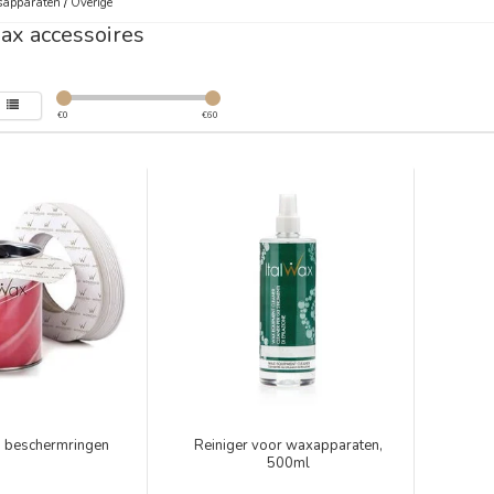
sapparaten
/
Overige
ax accessoires
€
0
€
60
n beschermringen
Reiniger voor waxapparaten,
500ml