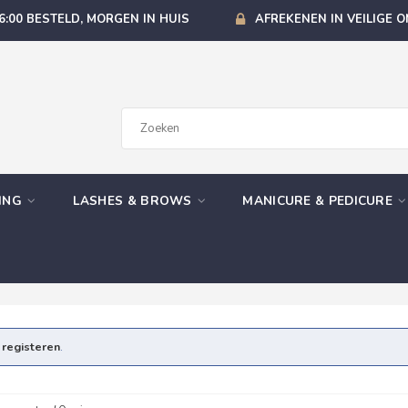
6:00 BESTELD, MORGEN IN HUIS
AFREKENEN IN VEILIGE 
GING
LASHES & BROWS
MANICURE & PEDICURE
e
registeren
.