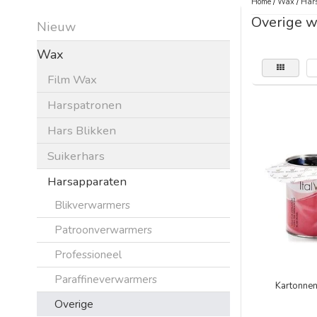
Home
/
Wax
/
Har
Overige w
Nieuw
Wax
Film Wax
Harspatronen
Hars Blikken
Suikerhars
Harsapparaten
Blikverwarmers
Patroonverwarmers
Professioneel
Paraffineverwarmers
Kartonne
Overige