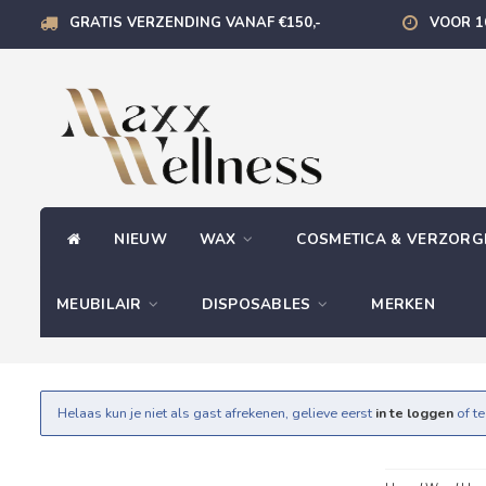
GRATIS VERZENDING VANAF €150,-
VOOR 1
NIEUW
WAX
COSMETICA & VERZOR
MEUBILAIR
DISPOSABLES
MERKEN
Helaas kun je niet als gast afrekenen, gelieve eerst
in te loggen
of t