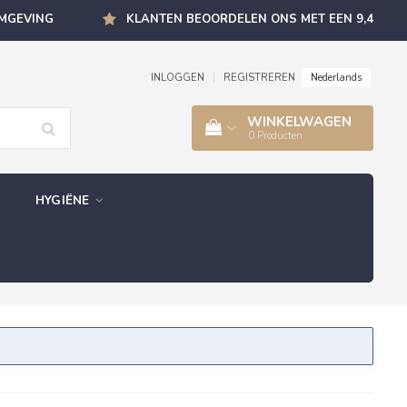
OMGEVING
KLANTEN BEOORDELEN ONS MET EEN 9,4
Nederlands
INLOGGEN
|
REGISTREREN
WINKELWAGEN
0
Producten
HYGIËNE