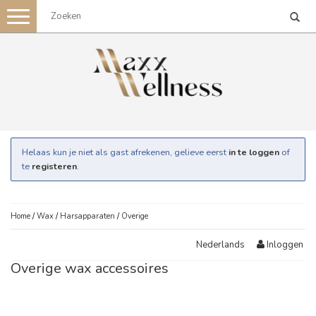
Toggle
navigation
Helaas kun je niet als gast afrekenen, gelieve eerst
in te loggen
of
te
registeren
.
Home
/
Wax
/
Harsapparaten
/
Overige
Inloggen
Nederlands
Overige wax accessoires