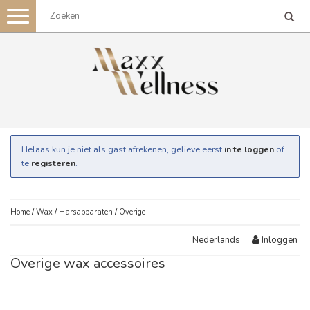
Toggle
navigation
Helaas kun je niet als gast afrekenen, gelieve eerst
in te loggen
of
te
registeren
.
Home
/
Wax
/
Harsapparaten
/
Overige
Inloggen
Nederlands
Overige wax accessoires