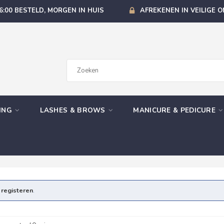
6:00 BESTELD, MORGEN IN HUIS
AFREKENEN IN VEILIGE 
GING
LASHES & BROWS
MANICURE & PEDICURE
e
registeren
.