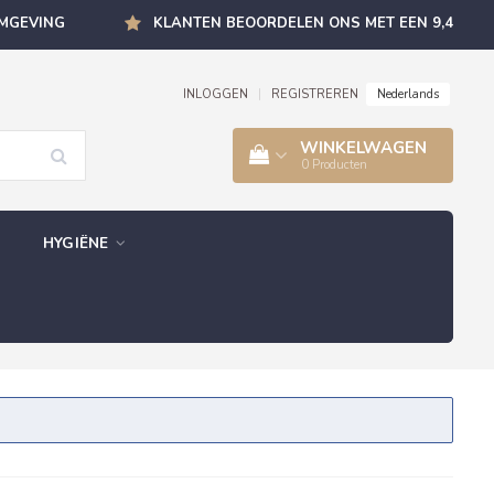
OMGEVING
KLANTEN BEOORDELEN ONS MET EEN 9,4
Nederlands
INLOGGEN
|
REGISTREREN
WINKELWAGEN
0
Producten
HYGIËNE