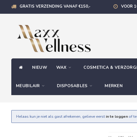
GRATIS VERZENDING VANAF €150,-
VOOR 1
NIEUW
WAX
COSMETICA & VERZOR
MEUBILAIR
DISPOSABLES
MERKEN
Helaas kun je niet als gast afrekenen, gelieve eerst
in te loggen
of t