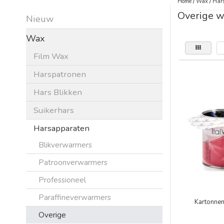
Home
/
Wax
/
Har
Overige w
Nieuw
Wax
Film Wax
Harspatronen
Hars Blikken
Suikerhars
Harsapparaten
Blikverwarmers
Patroonverwarmers
Professioneel
Paraffineverwarmers
Kartonne
Overige