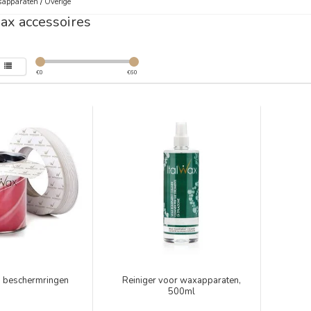
sapparaten
/
Overige
ax accessoires
€
0
€
60
n beschermringen
Reiniger voor waxapparaten,
500ml