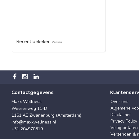
Recent bekeken
Wissen
Contactgegevens
Klantenserv
Maxx Wellness
Over ons
Algemene voo
Weerenweg 11-B
Disclaimer
1161 AE Zwanenburg (Amsterdam)
Privacy Policy
info@maxxwellness.nl
Veilig betalen
+31 204970819
Verzenden & r