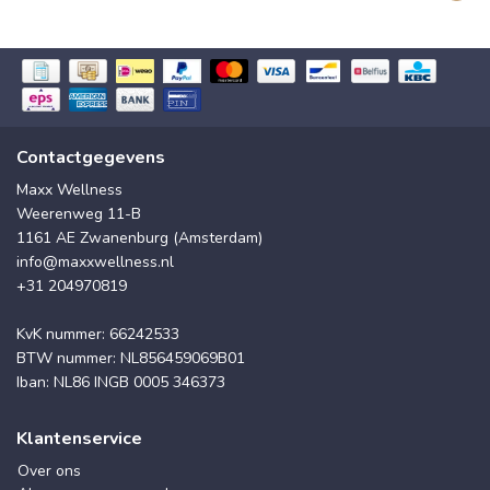
Contactgegevens
Maxx Wellness
Weerenweg 11-B
1161 AE Zwanenburg (Amsterdam)
info@maxxwellness.nl
+31 204970819
KvK nummer: 66242533
BTW nummer: NL856459069B01
Iban: NL86 INGB 0005 346373
Klantenservice
Over ons