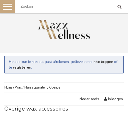
Toggle
navigation
Helaas kun je niet als gast afrekenen, gelieve eerst
in te loggen
of
te
registeren
.
Home
/
Wax
/
Harsapparaten
/
Overige
Inloggen
Nederlands
Overige wax accessoires