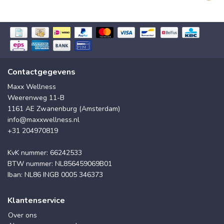
Contactgegevens
Maxx Wellness
Weerenweg 11-B
1161 AE Zwanenburg (Amsterdam)
info@maxxwellness.nl
+31 204970819
KvK nummer: 66242533
BTW nummer: NL856459069B01
Iban: NL86 INGB 0005 346373
Klantenservice
Over ons