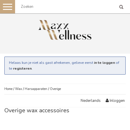
Toggle
navigation
Helaas kun je niet als gast afrekenen, gelieve eerst
in te loggen
of
te
registeren
.
Home
/
Wax
/
Harsapparaten
/
Overige
Inloggen
Nederlands
Overige wax accessoires