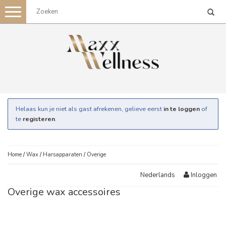
Toggle
navigation
Helaas kun je niet als gast afrekenen, gelieve eerst
in te loggen
of
te
registeren
.
Home
/
Wax
/
Harsapparaten
/
Overige
Inloggen
Nederlands
Overige wax accessoires