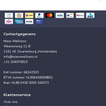
Contactgegevens
Maxx Wellness
Weerenweg 11-B
1161 AE Zwanenburg (Amsterdam)
info@maxxwellness.nl
+31 204970819
KvK nummer: 66242533
BTW nummer: NL856459069B01
Iban: NL86 INGB 0005 346373
Klantenservice
Over ons