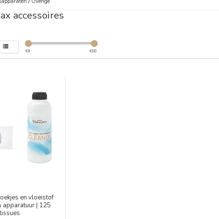
sapparaten
/
Overige
ax accessoires
€
0
€
60
oekjes en vloeistof
 apparatuur | 125
tissues