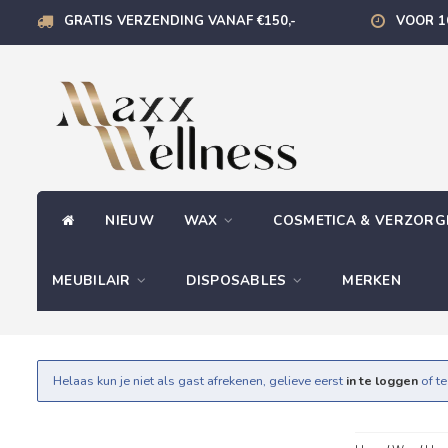
GRATIS VERZENDING VANAF €150,-
VOOR 1
NIEUW
WAX
COSMETICA & VERZOR
MEUBILAIR
DISPOSABLES
MERKEN
Helaas kun je niet als gast afrekenen, gelieve eerst
in te loggen
of t