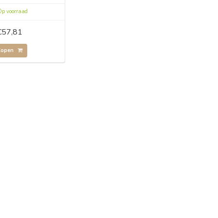
p voorraad
€57,81
Kopen