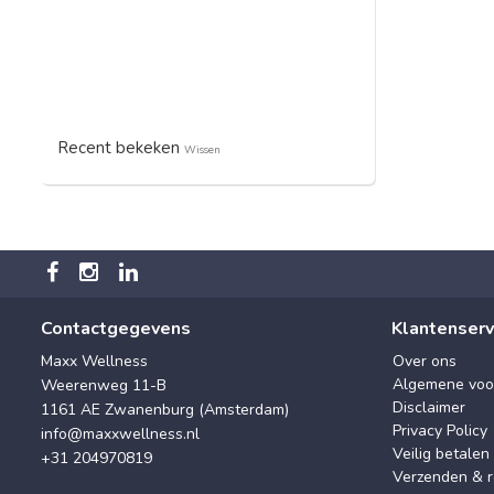
Recent bekeken
Wissen
Contactgegevens
Klantenserv
Maxx Wellness
Over ons
Algemene voo
Weerenweg 11-B
Disclaimer
1161 AE Zwanenburg (Amsterdam)
Privacy Policy
info@maxxwellness.nl
Veilig betalen
+31 204970819
Verzenden & r