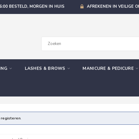
6:00 BESTELD, MORGEN IN HUIS
AFREKENEN IN VEILIGE 
GING
LASHES & BROWS
MANICURE & PEDICURE
e
registeren
.