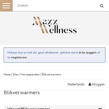
Toggle
navigation
Helaas kun je niet als gast afrekenen, gelieve eerst
in te loggen
of
te
registeren
.
Home
/
Wax
/
Harsapparaten
/
Blikverwarmers
Inloggen
Nederlands
Blikverwarmers