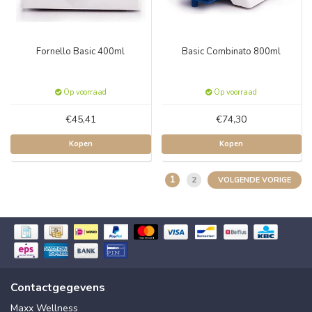
Fornello Basic 400ml
Basic Combinato 800ml
Op voorraad
Op voorraad
€45,41
€74,30
Kopen
Kopen
1
2
VOLGENDE VORIGE
Contactgegevens
Maxx Wellness