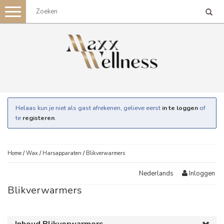
Toggle
navigation
Helaas kun je niet als gast afrekenen, gelieve eerst
in te loggen
of
te
registeren
.
Home
/
Wax
/
Harsapparaten
/
Blikverwarmers
Inloggen
Nederlands
Blikverwarmers