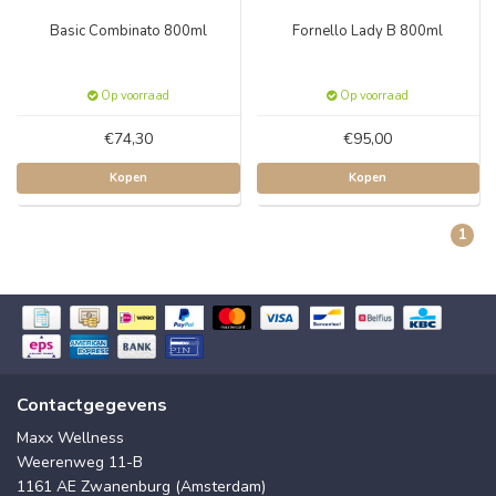
Basic Combinato 800ml
Fornello Lady B 800ml
Op voorraad
Op voorraad
€74,30
€95,00
Kopen
Kopen
1
Contactgegevens
Maxx Wellness
Weerenweg 11-B
1161 AE Zwanenburg (Amsterdam)