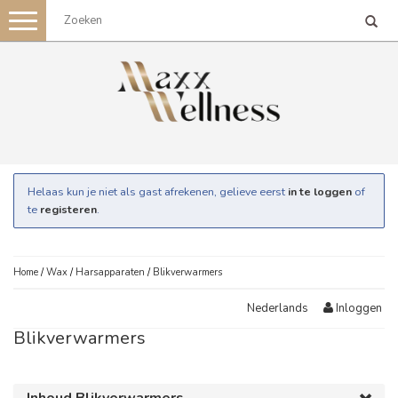
Toggle
navigation
Helaas kun je niet als gast afrekenen, gelieve eerst
in te loggen
of
te
registeren
.
Home
/
Wax
/
Harsapparaten
/
Blikverwarmers
Inloggen
Nederlands
Blikverwarmers