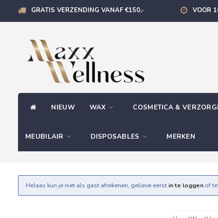
GRATIS VERZENDING VANAF €150,-
VOOR 1
NIEUW
WAX
COSMETICA & VERZOR
MEUBILAIR
DISPOSABLES
MERKEN
Helaas kun je niet als gast afrekenen, gelieve eerst
in te loggen
of t