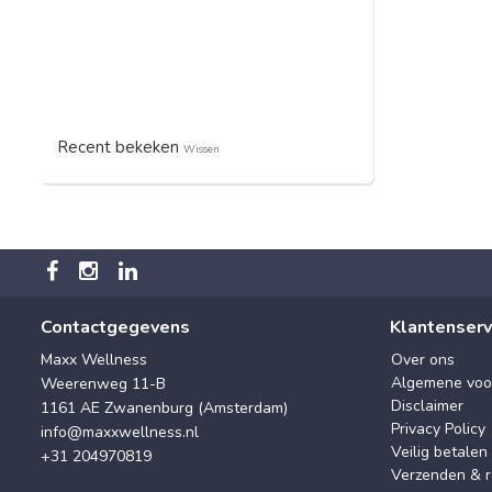
Recent bekeken
Wissen
Contactgegevens
Klantenserv
Maxx Wellness
Over ons
Algemene voo
Weerenweg 11-B
Disclaimer
1161 AE Zwanenburg (Amsterdam)
Privacy Policy
info@maxxwellness.nl
Veilig betalen
+31 204970819
Verzenden & r