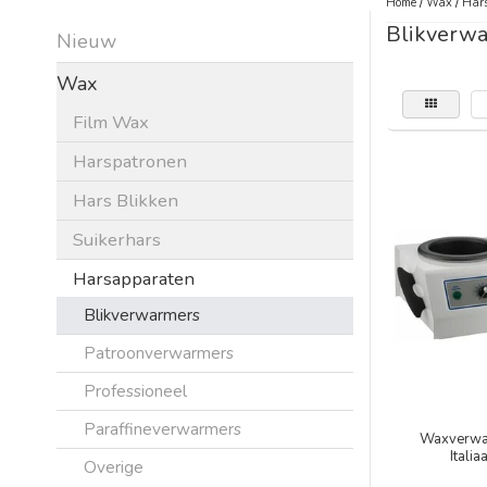
Home
/
Wax
/
Har
Blikverw
Nieuw
Wax
Film Wax
Harspatronen
Hars Blikken
Suikerhars
Harsapparaten
Blikverwarmers
Patroonverwarmers
Professioneel
Paraffineverwarmers
Waxverwa
Italia
Overige