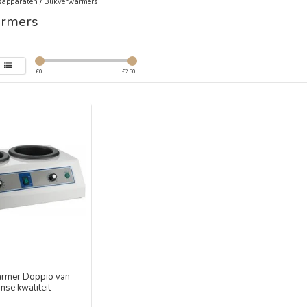
sapparaten
/
Blikverwarmers
armers
€
0
€
250
rmer Doppio van
anse kwaliteit