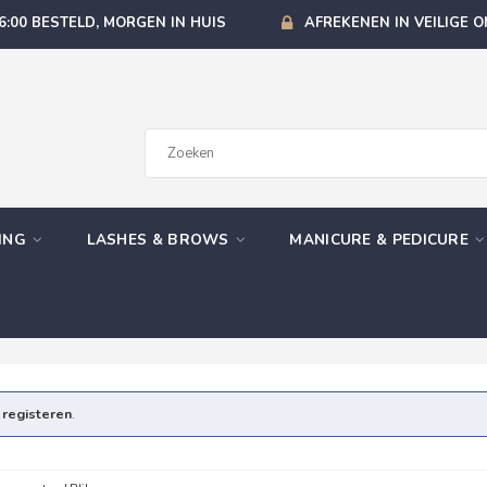
6:00 BESTELD, MORGEN IN HUIS
AFREKENEN IN VEILIGE 
GING
LASHES & BROWS
MANICURE & PEDICURE
e
registeren
.