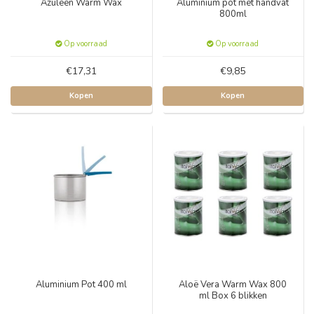
Azuleen Warm Wax
Aluminium pot met handvat
800ml
Op voorraad
Op voorraad
€17,31
€9,85
Kopen
Kopen
Aluminium Pot 400 ml
Aloë Vera Warm Wax 800
ml Box 6 blikken