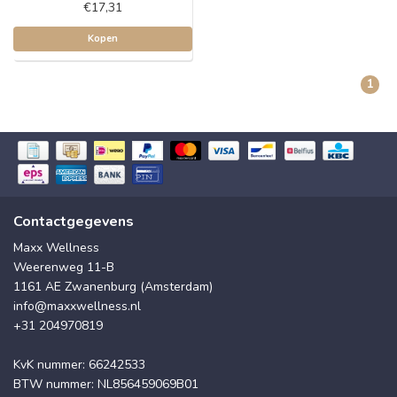
€17,31
Kopen
1
Contactgegevens
Maxx Wellness
Weerenweg 11-B
1161 AE Zwanenburg (Amsterdam)
info@maxxwellness.nl
+31 204970819
KvK nummer: 66242533
BTW nummer: NL856459069B01