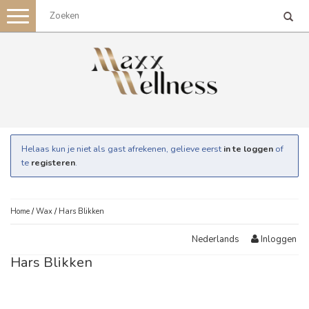
Toggle
navigation
Helaas kun je niet als gast afrekenen, gelieve eerst
in te loggen
of
te
registeren
.
Home
/
Wax
/
Hars Blikken
Inloggen
Nederlands
Hars Blikken