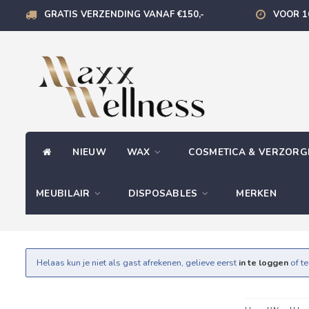
GRATIS VERZENDING VANAF €150,-
VOOR 1
NIEUW
WAX
COSMETICA & VERZOR
MEUBILAIR
DISPOSABLES
MERKEN
Helaas kun je niet als gast afrekenen, gelieve eerst
in te loggen
of t