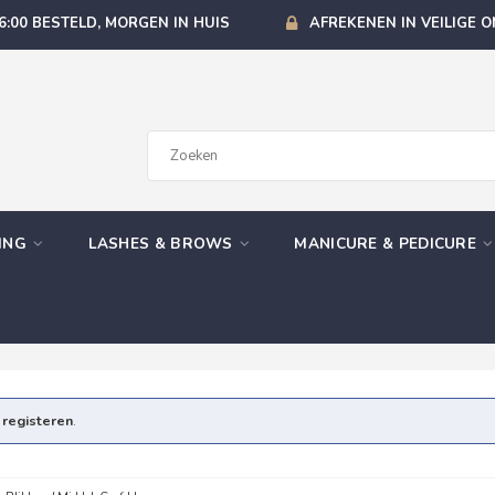
6:00 BESTELD, MORGEN IN HUIS
AFREKENEN IN VEILIGE 
GING
LASHES & BROWS
MANICURE & PEDICURE
e
registeren
.