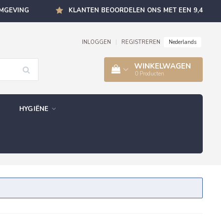
OMGEVING
KLANTEN BEOORDELEN ONS MET EEN 9,4
Nederlands
INLOGGEN
|
REGISTREREN
WINKELWAGEN
0
Producten
HYGIËNE