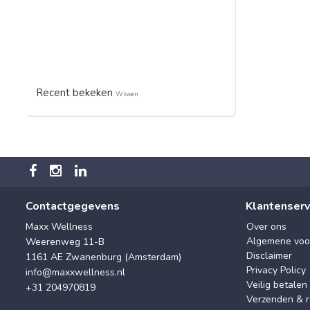
Recent bekeken
Wissen
Contactgegevens
Klantenserv
Maxx Wellness
Over ons
Algemene voo
Weerenweg 11-B
Disclaimer
1161 AE Zwanenburg (Amsterdam)
Privacy Policy
info@maxxwellness.nl
Veilig betalen
+31 204970819
Verzenden & r