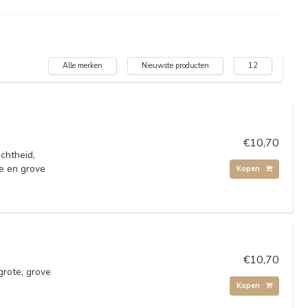
Alle merken
Nieuwste producten
12
€10,70
chtheid,
te en grove
Kopen
€10,70
grote, grove
Kopen