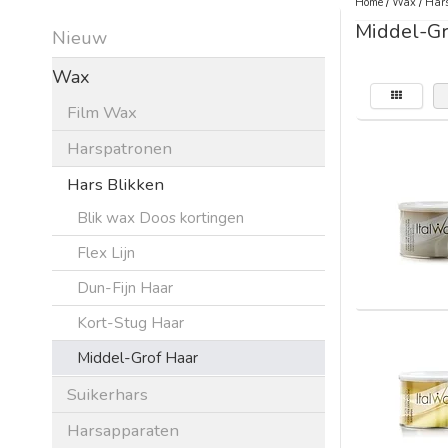
Home
/
Wax
/
Hars
Middel-Gr
Nieuw
Wax
Film Wax
Harspatronen
Hars Blikken
Blik wax Doos kortingen
Flex Lijn
Dun-Fijn Haar
Kort-Stug Haar
Middel-Grof Haar
Suikerhars
Harsapparaten