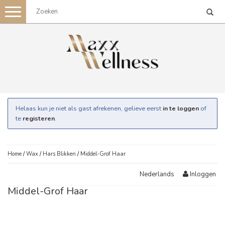
Toggle
navigation
Helaas kun je niet als gast afrekenen, gelieve eerst
in te loggen
of
te
registeren
.
Home
/
Wax
/
Hars Blikken
/
Middel-Grof Haar
Inloggen
Nederlands
Middel-Grof Haar