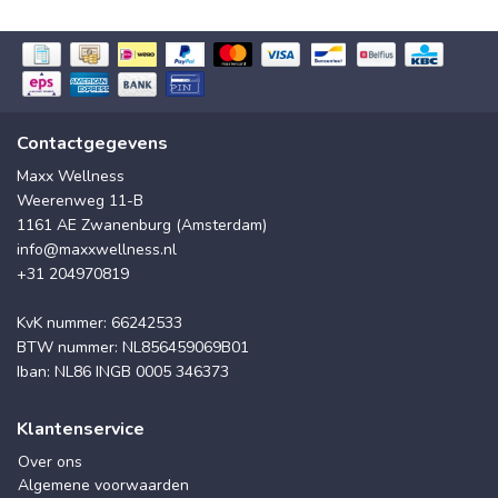
Contactgegevens
Maxx Wellness
Weerenweg 11-B
1161 AE Zwanenburg (Amsterdam)
info@maxxwellness.nl
+31 204970819
KvK nummer: 66242533
BTW nummer: NL856459069B01
Iban: NL86 INGB 0005 346373
Klantenservice
Over ons
Algemene voorwaarden