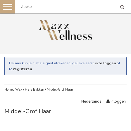
Toggle
navigation
Helaas kun je niet als gast afrekenen, gelieve eerst
in te loggen
of
te
registeren
.
Home
/
Wax
/
Hars Blikken
/
Middel-Grof Haar
Inloggen
Nederlands
Middel-Grof Haar