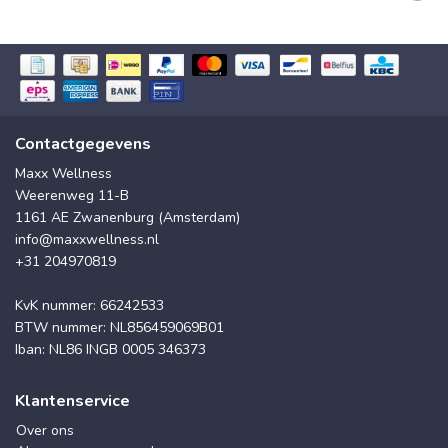
Contactgegevens
Maxx Wellness
Weerenweg 11-B
1161 AE Zwanenburg (Amsterdam)
info@maxxwellness.nl
+31 204970819
KvK nummer: 66242533
BTW nummer: NL856459069B01
Iban: NL86 INGB 0005 346373
Klantenservice
Over ons