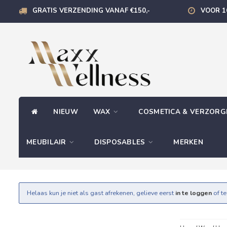
GRATIS VERZENDING VANAF €150,-
VOOR 1
NIEUW
WAX
COSMETICA & VERZOR
MEUBILAIR
DISPOSABLES
MERKEN
Helaas kun je niet als gast afrekenen, gelieve eerst
in te loggen
of t