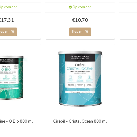
p voorraad
Op voorraad
€17,31
€10,70
Kopen
Kopen
igine - O Bio 800 ml
Cirépil - Cristal Ocean 800 ml