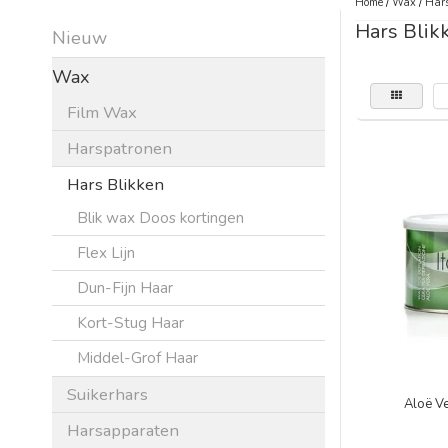
Home
/
Wax
/
Hars
Hars Blik
Nieuw
Wax
Film Wax
Harspatronen
Hars Blikken
Blik wax Doos kortingen
Flex Lijn
Dun-Fijn Haar
Kort-Stug Haar
Middel-Grof Haar
Suikerhars
Aloë 
Harsapparaten