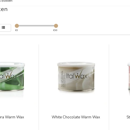
 Blikken
ken
€
0
€
90
Vera Warm Wax
White Chocolate Warm Wax
S