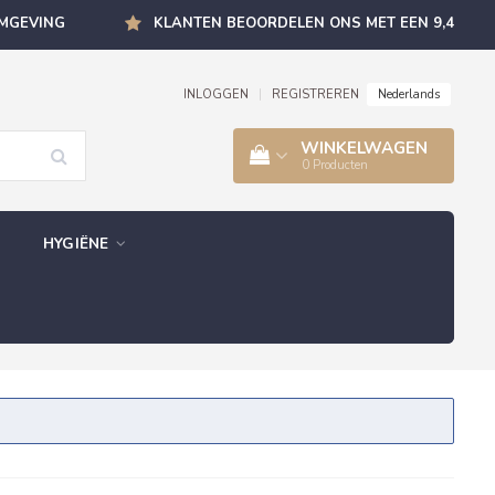
OMGEVING
KLANTEN BEOORDELEN ONS MET EEN 9,4
Nederlands
INLOGGEN
|
REGISTREREN
WINKELWAGEN
0
Producten
HYGIËNE