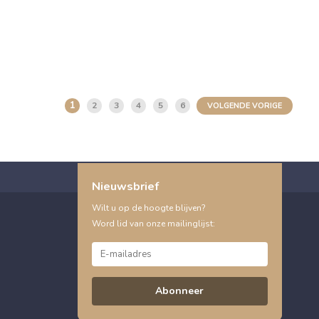
1
2
3
4
5
6
VOLGENDE VORIGE
Nieuwsbrief
Wilt u op de hoogte blijven?
Word lid van onze mailinglijst:
Abonneer