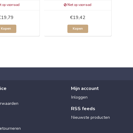
t op voorraad
Niet op voorraad
€19,79
€19,42
Kopen
Kopen
ice
Mijn account
Inloggen
rwaarden
RSS feeds
Nieuwste producten
etourneren