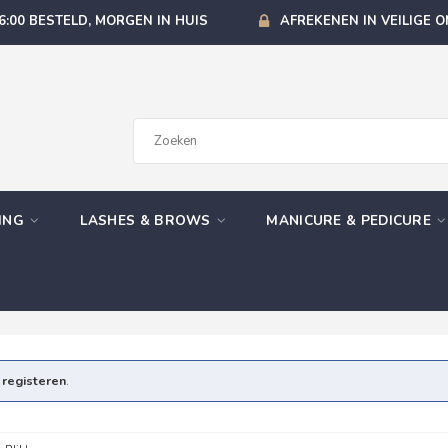
6:00 BESTELD, MORGEN IN HUIS
AFREKENEN IN VEILIGE 
GING
LASHES & BROWS
MANICURE & PEDICURE
e
registeren
.