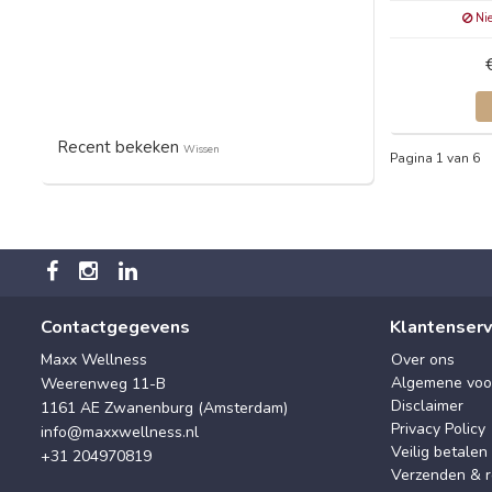
Nie
Recent bekeken
Wissen
Pagina 1 van 6
Contactgegevens
Klantenserv
Maxx Wellness
Over ons
Algemene voo
Weerenweg 11-B
Disclaimer
1161 AE Zwanenburg (Amsterdam)
Privacy Policy
info@maxxwellness.nl
Veilig betalen
+31 204970819
Verzenden & r