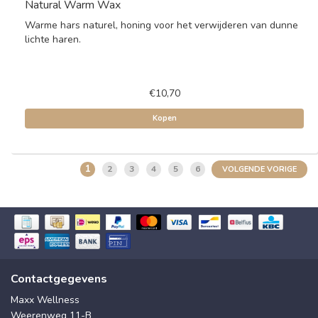
Natural Warm Wax
Warme hars naturel, honing voor het verwijderen van dunne
lichte haren.
€10,70
Kopen
1
2
3
4
5
6
VOLGENDE VORIGE
Contactgegevens
Maxx Wellness
Weerenweg 11-B