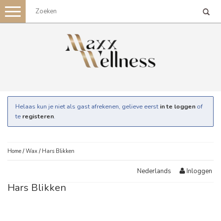
Toggle
navigation
Helaas kun je niet als gast afrekenen, gelieve eerst
in te loggen
of
te
registeren
.
Home
/
Wax
/
Hars Blikken
Inloggen
Nederlands
Hars Blikken