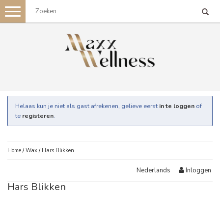
Toggle
navigation
Helaas kun je niet als gast afrekenen, gelieve eerst
in te loggen
of
te
registeren
.
Home
/
Wax
/
Hars Blikken
Inloggen
Nederlands
Hars Blikken