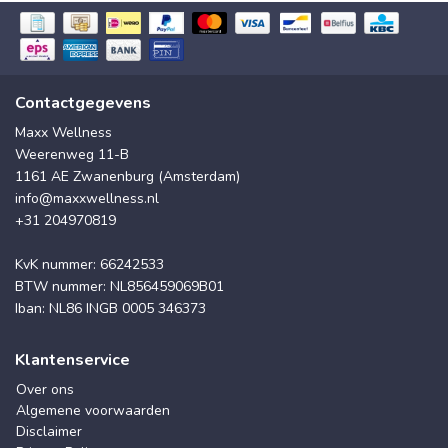
Contactgegevens
Maxx Wellness
Weerenweg 11-B
1161 AE Zwanenburg (Amsterdam)
info@maxxwellness.nl
+31 204970819
KvK nummer: 66242533
BTW nummer: NL856459069B01
Iban: NL86 INGB 0005 346373
Klantenservice
Over ons
Algemene voorwaarden
Disclaimer