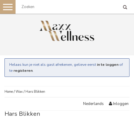
Toggle
navigation
Helaas kun je niet als gast afrekenen, gelieve eerst
in te loggen
of
te
registeren
.
Home
/
Wax
/
Hars Blikken
Inloggen
Nederlands
Hars Blikken