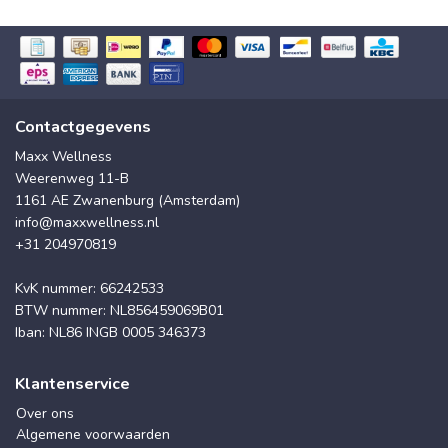
Contactgegevens
Maxx Wellness
Weerenweg 11-B
1161 AE Zwanenburg (Amsterdam)
info@maxxwellness.nl
+31 204970819
KvK nummer: 66242533
BTW nummer: NL856459069B01
Iban: NL86 INGB 0005 346373
Klantenservice
Over ons
Algemene voorwaarden