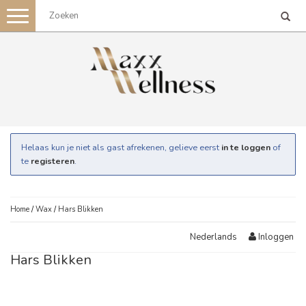
Toggle
navigation
Helaas kun je niet als gast afrekenen, gelieve eerst
in te loggen
of
te
registeren
.
Home
/
Wax
/
Hars Blikken
Inloggen
Nederlands
Hars Blikken