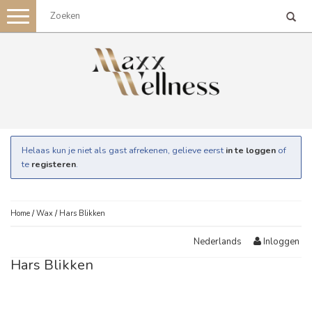
Toggle
navigation
Helaas kun je niet als gast afrekenen, gelieve eerst
in te loggen
of
te
registeren
.
Home
/
Wax
/
Hars Blikken
Inloggen
Nederlands
Hars Blikken