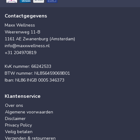
Contactgegevens
Maxx Wellness
Weerenweg 11-B
1161 AE Zwanenburg (Amsterdam)
info@maxxwellness.nl
+31 204970819
KvK nummer: 66242533
BTW nummer: NL856459069B01
Iban: NL86 INGB 0005 346373
Klantenservice
Over ons
Algemene voorwaarden
Disclaimer
Privacy Policy
Veilig betalen
Verzenden & retourneren