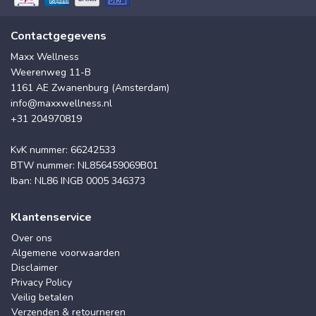
Contactgegevens
Maxx Wellness
Weerenweg 11-B
1161 AE Zwanenburg (Amsterdam)
info@maxxwellness.nl
+31 204970819
KvK nummer: 66242533
BTW nummer: NL856459069B01
Iban: NL86 INGB 0005 346373
Klantenservice
Over ons
Algemene voorwaarden
Disclaimer
Privacy Policy
Veilig betalen
Verzenden & retourneren