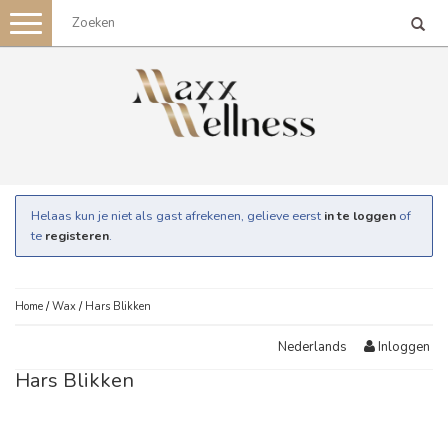
Toggle
navigation
Helaas kun je niet als gast afrekenen, gelieve eerst
in te loggen
of
te
registeren
.
Home
/
Wax
/
Hars Blikken
Inloggen
Nederlands
Hars Blikken