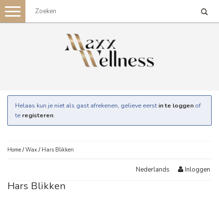
Toggle
navigation
Helaas kun je niet als gast afrekenen, gelieve eerst
in te loggen
of
te
registeren
.
Home
/
Wax
/
Hars Blikken
Inloggen
Nederlands
Hars Blikken