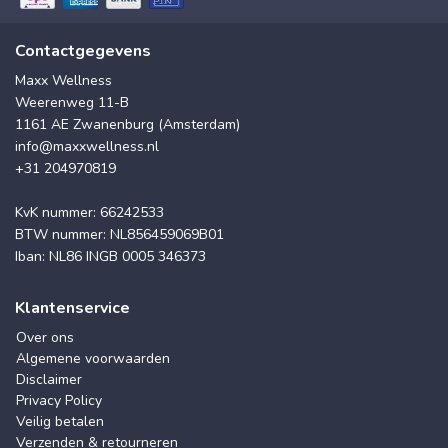
Contactgegevens
Maxx Wellness
Weerenweg 11-B
1161 AE Zwanenburg (Amsterdam)
info@maxxwellness.nl
+31 204970819
KvK nummer: 66242533
BTW nummer: NL856459069B01
Iban: NL86 INGB 0005 346373
Klantenservice
Over ons
Algemene voorwaarden
Disclaimer
Privacy Policy
Veilig betalen
Verzenden & retourneren