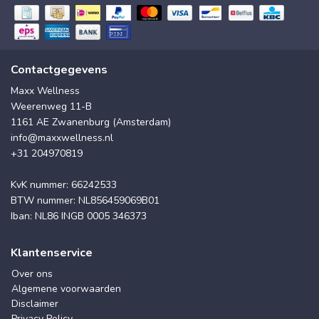
Contactgegevens
Maxx Wellness
Weerenweg 11-B
1161 AE Zwanenburg (Amsterdam)
info@maxxwellness.nl
+31 204970819
KvK nummer: 66242533
BTW nummer: NL856459069B01
Iban: NL86 INGB 0005 346373
Klantenservice
Over ons
Algemene voorwaarden
Disclaimer
Privacy Policy