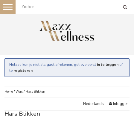
Toggle
navigation
Helaas kun je niet als gast afrekenen, gelieve eerst
in te loggen
of
te
registeren
.
Home
/
Wax
/
Hars Blikken
Inloggen
Nederlands
Hars Blikken