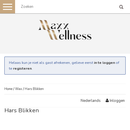
Toggle
navigation
Helaas kun je niet als gast afrekenen, gelieve eerst
in te loggen
of
te
registeren
.
Home
/
Wax
/
Hars Blikken
Inloggen
Nederlands
Hars Blikken