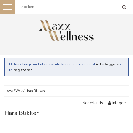
Toggle
navigation
Helaas kun je niet als gast afrekenen, gelieve eerst
in te loggen
of
te
registeren
.
Home
/
Wax
/
Hars Blikken
Inloggen
Nederlands
Hars Blikken