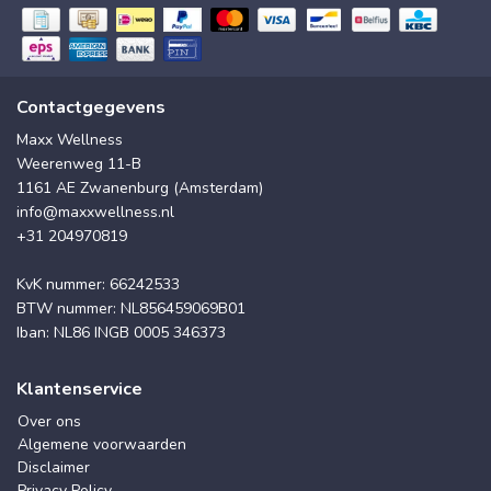
Contactgegevens
Maxx Wellness
Weerenweg 11-B
1161 AE Zwanenburg (Amsterdam)
info@maxxwellness.nl
+31 204970819
KvK nummer: 66242533
BTW nummer: NL856459069B01
Iban: NL86 INGB 0005 346373
Klantenservice
Over ons
Algemene voorwaarden
Disclaimer
Privacy Policy