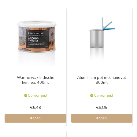
Warme wax Indische
Aluminium pot met handvat
hennep, 400ml
800ml
Op voorraad
Op voorraad
€5,49
€9,85
Kopen
Kopen