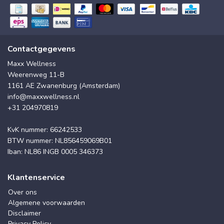
Contactgegevens
Maxx Wellness
Weerenweg 11-B
1161 AE Zwanenburg (Amsterdam)
info@maxxwellness.nl
+31 204970819
KvK nummer: 66242533
BTW nummer: NL856459069B01
Iban: NL86 INGB 0005 346373
Klantenservice
Over ons
Algemene voorwaarden
Disclaimer
Privacy Policy