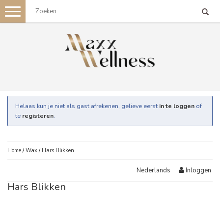
Toggle
navigation
Helaas kun je niet als gast afrekenen, gelieve eerst
in te loggen
of
te
registeren
.
Home
/
Wax
/
Hars Blikken
Inloggen
Nederlands
Hars Blikken