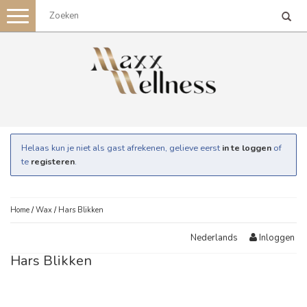
Toggle
navigation
Helaas kun je niet als gast afrekenen, gelieve eerst
in te loggen
of
te
registeren
.
Home
/
Wax
/
Hars Blikken
Inloggen
Nederlands
Hars Blikken