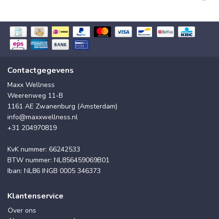
Contactgegevens
Maxx Wellness
Weerenweg 11-B
1161 AE Zwanenburg (Amsterdam)
info@maxxwellness.nl
+31 204970819
KvK nummer: 66242533
BTW nummer: NL856459069B01
Iban: NL86 INGB 0005 346373
Klantenservice
Over ons