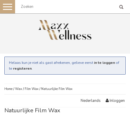
Toggle
navigation
Helaas kun je niet als gast afrekenen, gelieve eerst
in te loggen
of
te
registeren
.
Home
/
Wax
/
Film Wax
/
Natuurlijke Film Wax
Inloggen
Nederlands
Natuurlijke Film Wax