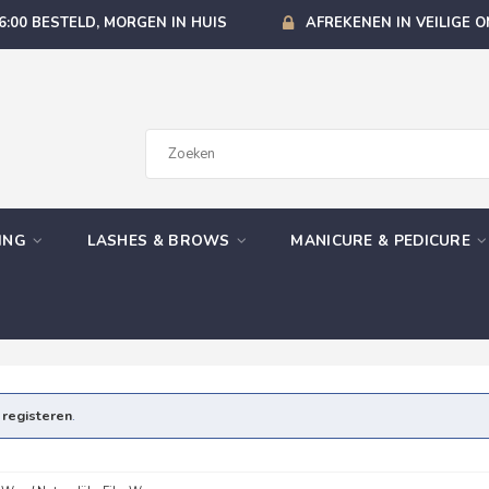
6:00 BESTELD, MORGEN IN HUIS
AFREKENEN IN VEILIGE 
GING
LASHES & BROWS
MANICURE & PEDICURE
e
registeren
.