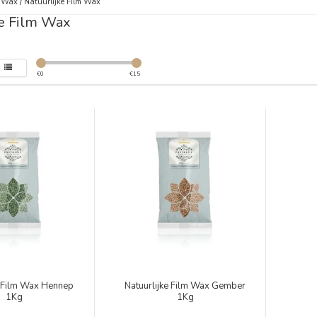
m Wax
/
Natuurlijke Film Wax
ke Film Wax
€
0
€
15
e Film Wax Hennep
Natuurlijke Film Wax Gember
1Kg
1Kg