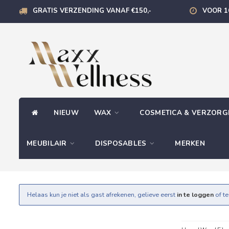
GRATIS VERZENDING VANAF €150,-
VOOR 1
NIEUW
WAX
COSMETICA & VERZOR
MEUBILAIR
DISPOSABLES
MERKEN
Helaas kun je niet als gast afrekenen, gelieve eerst
in te loggen
of t