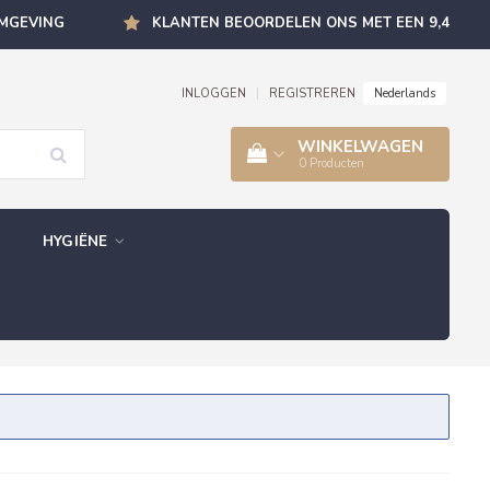
OMGEVING
KLANTEN BEOORDELEN ONS MET EEN 9,4
Nederlands
INLOGGEN
|
REGISTREREN
WINKELWAGEN
0
Producten
HYGIËNE