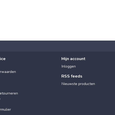
ice
Mijn account
Inloggen
rwaarden
RSS feeds
Nieuwste producten
etourneren
e
rmulier