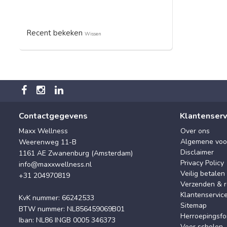
Recent bekeken
Wissen
Contactgegevens
Klantenserv
Maxx Wellness
Over ons
Algemene voo
Weerenweg 11-B
Disclaimer
1161 AE Zwanenburg (Amsterdam)
Privacy Policy
info@maxxwellness.nl
Veilig betalen
+31 204970819
Verzenden & r
Klantenservic
KvK nummer: 66242533
Sitemap
BTW nummer: NL856459069B01
Herroepingsfo
Iban: NL86 INGB 0005 346373
Voor scholen