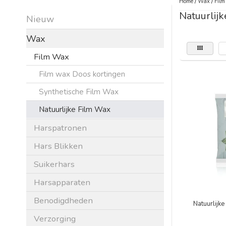
Home
/
Wax
/
Fil
Natuurlij
Nieuw
Wax
Film Wax
Film wax Doos kortingen
Synthetische Film Wax
Natuurlijke Film Wax
Harspatronen
Hars Blikken
Suikerhars
Harsapparaten
Benodigdheden
Natuurlijk
Verzorging