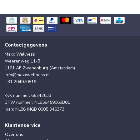
Contactgegevens
Maxx Wellness
Weerenweg 11-B
1161 AE Zwanenburg (Amsterdam)
info@maxxwellness.nl
+31 204970819
KvK nummer: 66242533
BTW nummer: NL856459069B01
Iban: NL86 INGB 0005 346373
Klantenservice
Over ons