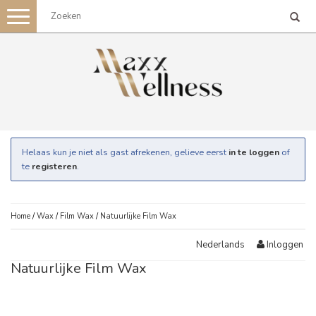
Toggle
navigation
Helaas kun je niet als gast afrekenen, gelieve eerst
in te loggen
of
te
registeren
.
Home
/
Wax
/
Film Wax
/
Natuurlijke Film Wax
Inloggen
Nederlands
Natuurlijke Film Wax