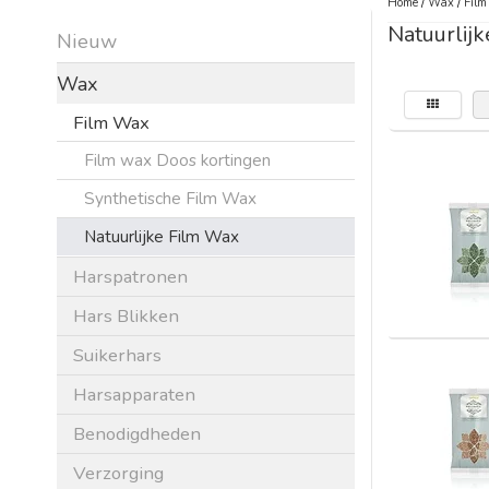
Home
/
Wax
/
Fil
Natuurlij
Nieuw
Wax
Film Wax
Film wax Doos kortingen
Synthetische Film Wax
Natuurlijke Film Wax
Harspatronen
Hars Blikken
Suikerhars
Harsapparaten
Benodigdheden
Verzorging