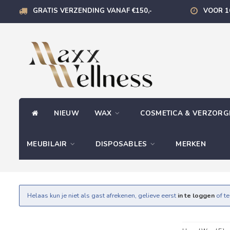
GRATIS VERZENDING VANAF €150,-
VOOR 1
NIEUW
WAX
COSMETICA & VERZOR
MEUBILAIR
DISPOSABLES
MERKEN
Helaas kun je niet als gast afrekenen, gelieve eerst
in te loggen
of t