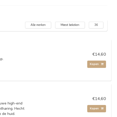
Alle merken
Meest bekeken
36
€14,60
ep.
Kopen
€14,60
euwe high-end
ntharing. Hecht
Kopen
p de huid.