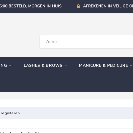
6:00 BESTELD, MORGEN IN HUIS
AFREKENEN IN VEILIGE 
GING
LASHES & BROWS
MANICURE & PEDICURE
e
registeren
.