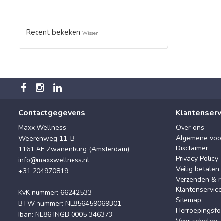
Recent bekeken
Wissen
Contactgegevens
Klantenserv
Maxx Wellness
Over ons
Algemene voo
Weerenweg 11-B
Disclaimer
1161 AE Zwanenburg (Amsterdam)
Privacy Policy
info@maxxwellness.nl
Veilig betalen
+31 204970819
Verzenden & r
Klantenservic
KvK nummer: 66242533
Sitemap
BTW nummer: NL856459069B01
Herroepingsfo
Iban: NL86 INGB 0005 346373
Voor scholen