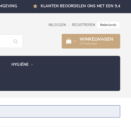
OMGEVING
KLANTEN BEOORDELEN ONS MET EEN 9,4
Nederlands
INLOGGEN
|
REGISTREREN
WINKELWAGEN
0
Producten
HYGIËNE