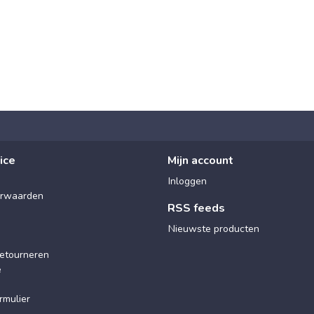
ice
Mijn account
Inloggen
rwaarden
RSS feeds
Nieuwste producten
etourneren
e
rmulier