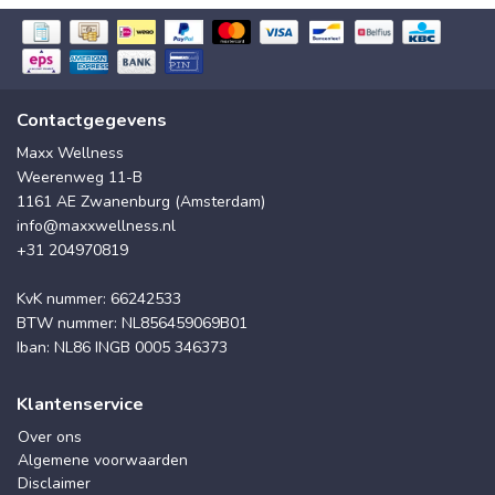
Contactgegevens
Maxx Wellness
Weerenweg 11-B
1161 AE Zwanenburg (Amsterdam)
info@maxxwellness.nl
+31 204970819
KvK nummer: 66242533
BTW nummer: NL856459069B01
Iban: NL86 INGB 0005 346373
Klantenservice
Over ons
Algemene voorwaarden
Disclaimer