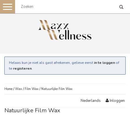
Toggle
navigation
Helaas kun je niet als gast afrekenen, gelieve eerst
in te loggen
of
te
registeren
.
Home
/
Wax
/
Film Wax
/
Natuurlijke Film Wax
Inloggen
Nederlands
Natuurlijke Film Wax