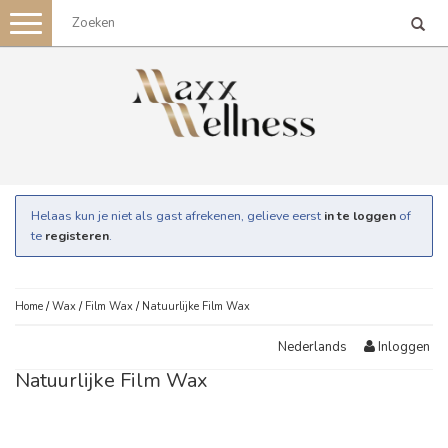
Toggle
navigation
Helaas kun je niet als gast afrekenen, gelieve eerst
in te loggen
of
te
registeren
.
Home
/
Wax
/
Film Wax
/
Natuurlijke Film Wax
Inloggen
Nederlands
Natuurlijke Film Wax