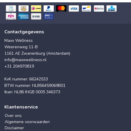
Contactgegevens
Maxx Wellness
Weerenweg 11-B
1161 AE Zwanenburg (Amsterdam)
info@maxxwellness.nl
+31 204970819
KvK nummer: 66242533
BTW nummer: NL856459069B01
Iban: NL86 INGB 0005 346373
Klantenservice
Over ons
Algemene voorwaarden
Disclaimer