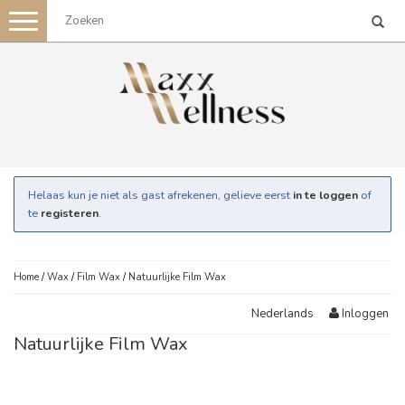
Toggle
navigation
Helaas kun je niet als gast afrekenen, gelieve eerst
in te loggen
of
te
registeren
.
Home
/
Wax
/
Film Wax
/
Natuurlijke Film Wax
Inloggen
Nederlands
Natuurlijke Film Wax