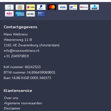
Contactgegevens
Maxx Wellness
Weerenweg 11-B
1161 AE Zwanenburg (Amsterdam)
info@maxxwellness.nl
+31 204970819
KvK nummer: 66242533
BTW nummer: NL856459069B01
Iban: NL86 INGB 0005 346373
Klantenservice
Over ons
Algemene voorwaarden
Disclaimer