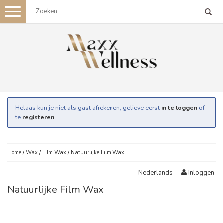
Toggle
navigation
Helaas kun je niet als gast afrekenen, gelieve eerst
in te loggen
of
te
registeren
.
Home
/
Wax
/
Film Wax
/
Natuurlijke Film Wax
Inloggen
Nederlands
Natuurlijke Film Wax