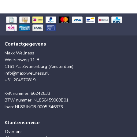
Contactgegevens
Maxx Wellness
Weerenweg 11-B
1161 AE Zwanenburg (Amsterdam)
info@maxxwellness.nl
+31 204970819
KvK nummer: 66242533
BTW nummer: NL856459069B01
Iban: NL86 INGB 0005 346373
Klantenservice
Over ons